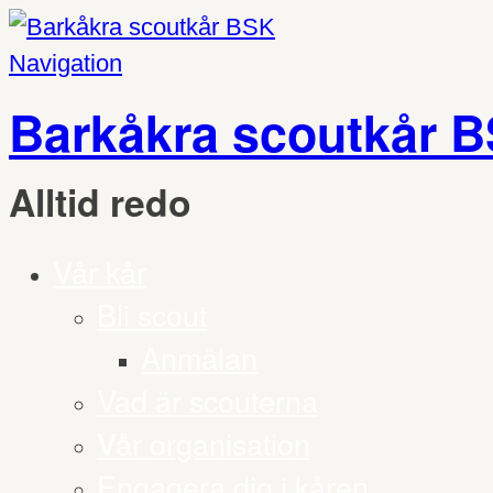
Navigation
Barkåkra scoutkår 
Alltid redo
Vår kår
Bli scout
Anmälan
Vad är scouterna
Vår organisation
Engagera dig i kåren