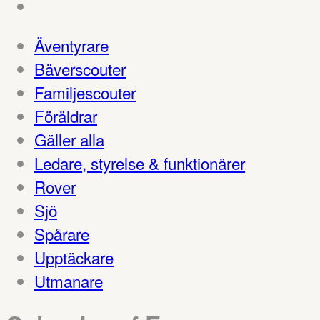
Äventyrare
Bäverscouter
Familjescouter
Föräldrar
Gäller alla
Ledare, styrelse & funktionärer
Rover
Sjö
Spårare
Upptäckare
Utmanare