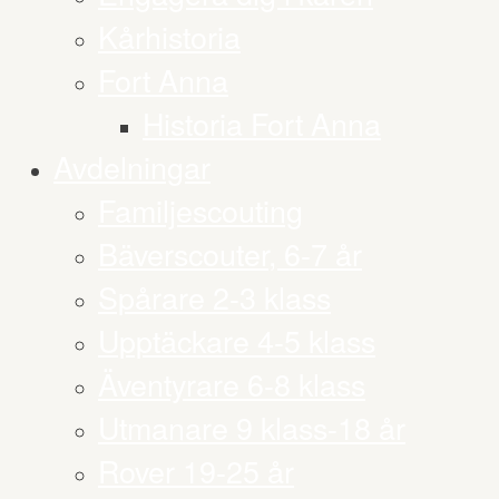
Kårhistoria
Fort Anna
Historia Fort Anna
Avdelningar
Familjescouting
Bäverscouter, 6-7 år
Spårare 2-3 klass
Upptäckare 4-5 klass
Äventyrare 6-8 klass
Utmanare 9 klass-18 år
Rover 19-25 år