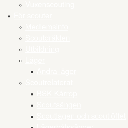
Vuxenscouting
För scouter
Medlemsinfo
Scoutdräkten
Utbildning
Läger
Andra läger
Scoutrelaterat
BSK Kårrop
Scoutsången
Scoutlagen och scoutlöftet
Lägerbålssånger