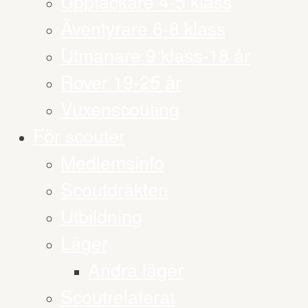
Upptäckare 4-5 klass
Äventyrare 6-8 klass
Utmanare 9 klass-18 år
Rover 19-25 år
Vuxenscouting
För scouter
Medlemsinfo
Scoutdräkten
Utbildning
Läger
Andra läger
Scoutrelaterat