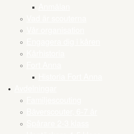
Anmälan
Vad är scouterna
Vår organisation
Engagera dig i kåren
Kårhistoria
Fort Anna
Historia Fort Anna
Avdelningar
Familjescouting
Bäverscouter, 6-7 år
Spårare 2-3 klass