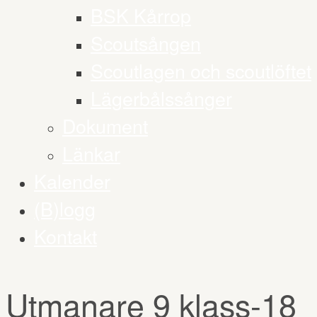
BSK Kårrop
Scoutsången
Scoutlagen och scoutlöftet
Lägerbålssånger
Dokument
Länkar
Kalender
(B)logg
Kontakt
Utmanare 9 klass-18