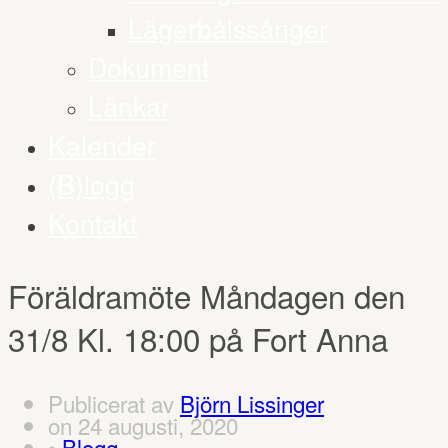
Lägerbålssånger
Dokument
Länkar
Kalender
(B)logg
Kontakt
Föräldramöte Måndagen den
31/8 Kl. 18:00 på Fort Anna
Publicerat av
Björn Lissinger
on
24 augusti, 2020
•
Blogg