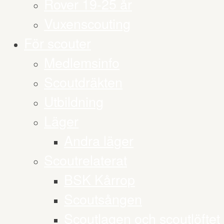
Rover 19-25 år
Vuxenscouting
För scouter
Medlemsinfo
Scoutdräkten
Utbildning
Läger
Andra läger
Scoutrelaterat
BSK Kårrop
Scoutsången
Scoutlagen och scoutlöftet