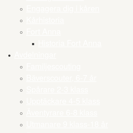
Engagera dig i kåren
Kårhistoria
Fort Anna
Historia Fort Anna
Avdelningar
Familjescouting
Bäverscouter, 6-7 år
Spårare 2-3 klass
Upptäckare 4-5 klass
Äventyrare 6-8 klass
Utmanare 9 klass-18 år