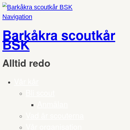
Navigation
Barkåkra scoutkår
BSK
Alltid redo
Vår kår
Bli scout
Anmälan
Vad är scouterna
Vår organisation