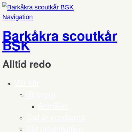
Navigation
Barkåkra scoutkår
BSK
Alltid redo
Vår kår
Bli scout
Anmälan
Vad är scouterna
Vår organisation