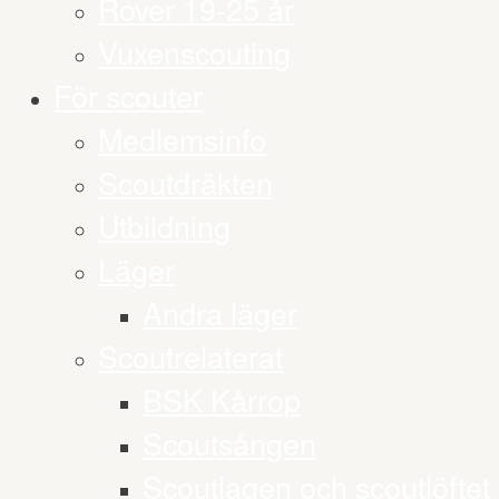
Rover 19-25 år
Vuxenscouting
För scouter
Medlemsinfo
Scoutdräkten
Utbildning
Läger
Andra läger
Scoutrelaterat
BSK Kårrop
Scoutsången
Scoutlagen och scoutlöftet