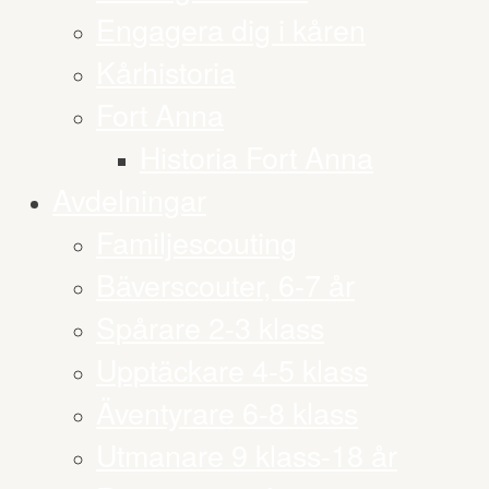
Engagera dig i kåren
Kårhistoria
Fort Anna
Historia Fort Anna
Avdelningar
Familjescouting
Bäverscouter, 6-7 år
Spårare 2-3 klass
Upptäckare 4-5 klass
Äventyrare 6-8 klass
Utmanare 9 klass-18 år