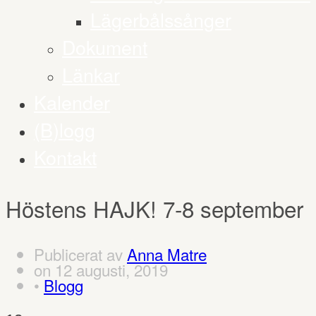
Lägerbålssånger
Dokument
Länkar
Kalender
(B)logg
Kontakt
Höstens HAJK! 7-8 september
Publicerat av
Anna Matre
on
12 augusti, 2019
•
Blogg