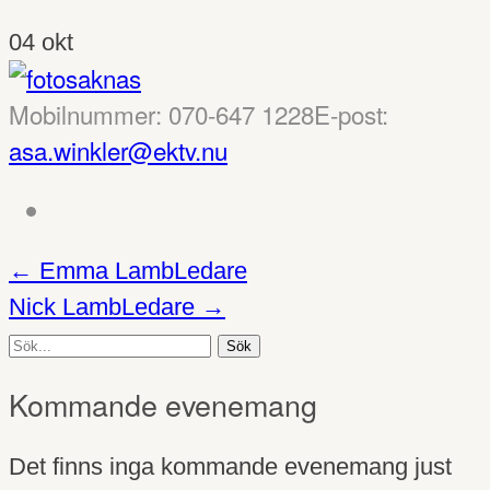
04
okt
Mobilnummer
: 070-647 1228
E-post
:
asa.winkler@ektv.nu
←
Emma Lamb
Ledare
Nick Lamb
Ledare
→
Sök
efter:
Kommande evenemang
Det finns inga kommande evenemang just