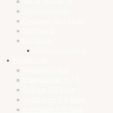
Vad är scouterna
Vår organisation
Engagera dig i kåren
Kårhistoria
Fort Anna
Historia Fort Anna
Avdelningar
Familjescouting
Bäverscouter, 6-7 år
Spårare 2-3 klass
Upptäckare 4-5 klass
Äventyrare 6-8 klass