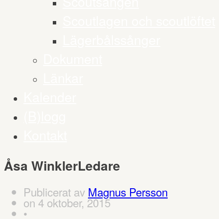
Scoutsången
Scoutlagen och scoutlöftet
Lägerbålssånger
Dokument
Länkar
Kalender
(B)logg
Kontakt
Åsa Winkler
Ledare
Publicerat av
Magnus Persson
on
4 oktober, 2015
•