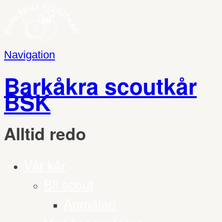
Navigation
Barkåkra scoutkår
BSK
Alltid redo
Vår kår
Bli scout
Anmälan