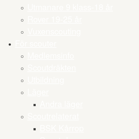
Utmanare 9 klass-18 år
Rover 19-25 år
Vuxenscouting
För scouter
Medlemsinfo
Scoutdräkten
Utbildning
Läger
Andra läger
Scoutrelaterat
BSK Kårrop