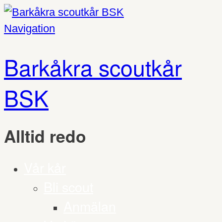
Navigation
Barkåkra scoutkår
BSK
Alltid redo
Vår kår
Bli scout
Anmälan