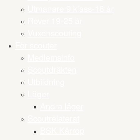
Utmanare 9 klass-18 år
Rover 19-25 år
Vuxenscouting
För scouter
Medlemsinfo
Scoutdräkten
Utbildning
Läger
Andra läger
Scoutrelaterat
BSK Kårrop