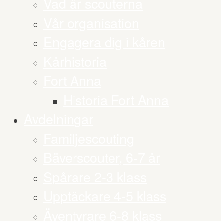
Vad är scouterna
Vår organisation
Engagera dig i kåren
Kårhistoria
Fort Anna
Historia Fort Anna
Avdelningar
Familjescouting
Bäverscouter, 6-7 år
Spårare 2-3 klass
Upptäckare 4-5 klass
Äventyrare 6-8 klass