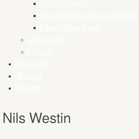
Scoutsången
Scoutlagen och scoutlöftet
Lägerbålssånger
Dokument
Länkar
Kalender
(B)logg
Kontakt
Nils Westin