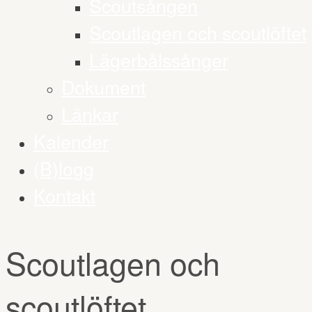
Scoutsången
Scoutlagen och scoutlöftet
Lägerbålssånger
Dokument
Länkar
Kalender
(B)logg
Kontakt
Scoutlagen och
scoutlöftet