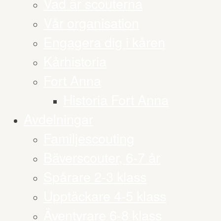
Vad är scouterna
Vår organisation
Engagera dig i kåren
Kårhistoria
Fort Anna
Historia Fort Anna
Avdelningar
Familjescouting
Bäverscouter, 6-7 år
Spårare 2-3 klass
Upptäckare 4-5 klass
Äventyrare 6-8 klass