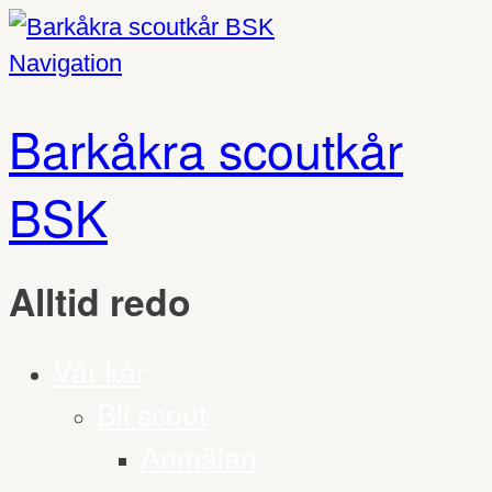
Navigation
Barkåkra scoutkår
BSK
Alltid redo
Vår kår
Bli scout
Anmälan