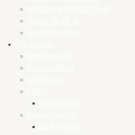
Utmanare 9 klass-18 år
Rover 19-25 år
Vuxenscouting
För scouter
Medlemsinfo
Scoutdräkten
Utbildning
Läger
Andra läger
Scoutrelaterat
BSK Kårrop